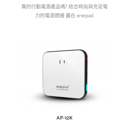
異的行動電源產品嗎? 結合時尚與充足電
力的電源週邊 盡在 enerpad.
查看內容
AP-12K