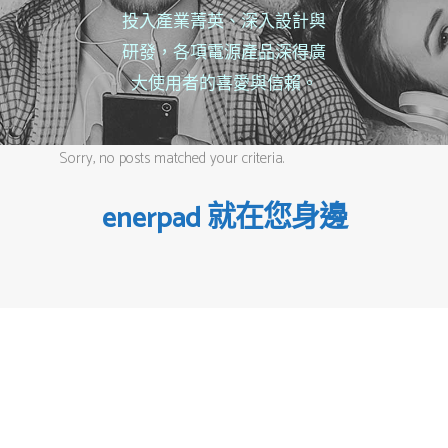
投入產業菁英、深入設計與
研發，各項電源產品深得廣
大使用者的喜愛與信賴。
Sorry, no posts matched your criteria.
enerpad 就在您身邊