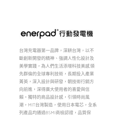
台灣充電器第一品牌，深耕台灣，以不
斷創新開發的精神、強調人性化設計及
美學實踐，為人們生活添增科技美感.領
先群倫的全球專利技術，長期投入產業
菁英，深入設計與研發，朝技術行銷方
向前進，深得廣大使用者的喜愛與信
賴。獨特的商品設計感，引領時尚風
潮，MIT台灣製造，使用日本電芯，­全系
列產品均通過BSMI商檢認證，品質保