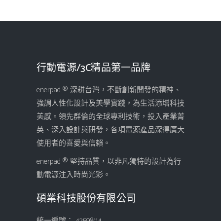
行動電源/3C精品第一品牌
enerpad ® 深耕台灣，不斷創新開發的精神、
強調人性化設計及美學實踐，為生活添增科技
美感。領先群倫的全球專利技術，投入產業菁
英、深入設計與研發，各項電源產品深得廣大
使用者的喜愛與信賴。
enerpad ® 堅持品質，以非凡獨特的設計為行
動電源注入時尚光彩。
碩業科技股份有限公司
統一編號： 42598114