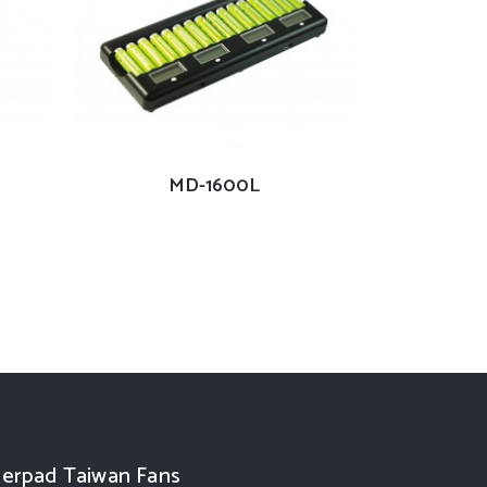
查看內容
MD-1600L
erpad Taiwan Fans