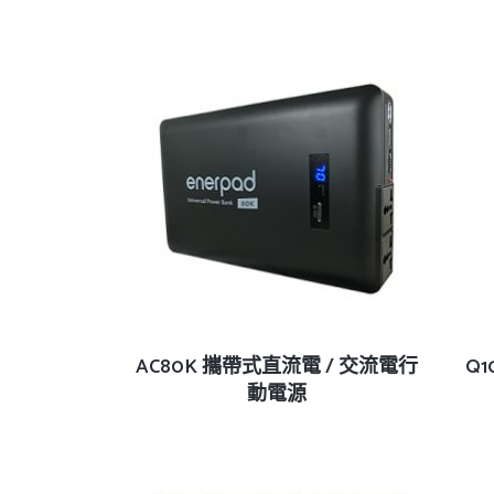
最
新
項
目
排
序
查看內容
AC80K 攜帶式直流電 / 交流電行
Q1
動電源