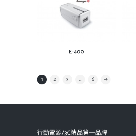
查看內容
E-400
1
2
3
...
6
行動電源/3C精品第一品牌