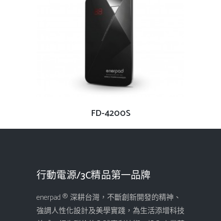
查看內容
FD-4200S
行動電源/3C精品第一品牌
enerpad ® 深耕台灣，不斷創新開發的精神、
強調人性化設計及美學實踐，為生活添增科技