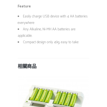
Feature
Easily charge USB device with 4 AA batteries
everywhere
Any Alkaline, Ni-MH AA batteries are
applicable.
Compact design only 49g, easy to take
相關商品