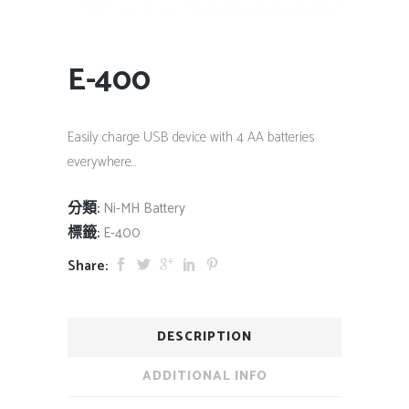
E-400
Easily charge USB device with 4 AA batteries
everywhere…
分類:
Ni-MH Battery
標籤:
E-400
Share:
DESCRIPTION
ADDITIONAL INFO